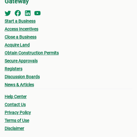
Gateway
Start a Business
Access Incentives
Close a Business
Acquire Land
Obtain Construction Permits
Secure Approvals
Registers
Discussion Boards
News & Articles
Help Center
Contact Us
Privacy Policy
Terms of Use
Disclaimer